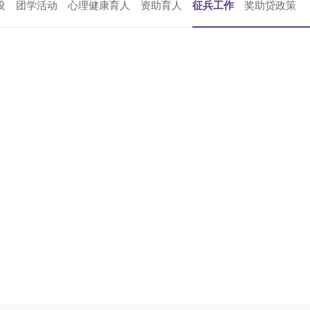
设
团学活动
心理健康育人
资助育人
征兵工作
奖助贷政策