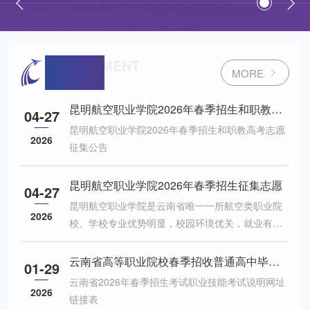
园金融安全防线。 这份防范非法金融活动指南，请务必收好！
“这些“坑”，千万别踩”1、伪装成 “低息贷款” 的校园
ENROLLMENT
招生信息.
MORE
昆明航空职业学院2026年春季招生和职教高
04-27
考志愿征集
昆明航空职业学院2026年春季招生和职教高考志愿
2026
征集公告
昆明航空职业学院2026年春季招生征集志愿
04-27
昆明航空职业学院是云南省唯一一所航空类职业院
2026
校。学校专业优势明显，校园环境优关，就业有保
障，欢迎广大生报考咨询。
云南省高等职业院校春季招收普通高中毕业
01-29
生考试职业技能考试说明
云南省2026年春季招生考试职业技能考试说明网址
2026
链接表