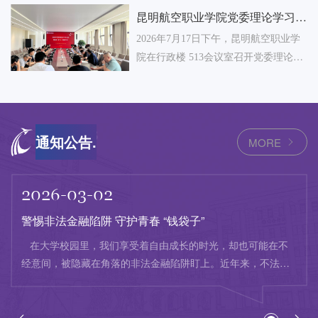
航空职业学院开展校企合作专项交流。
力、促进学校内涵式高质量发展，昆明
昆明航空职业学院党委理论学习中
座谈会由校长范德华主持。学校党委书
航空职业学院于2026年7月13日至17日
心组 开展第3次（扩大)集体学习
2026年7月17日下午，昆明航空职业学
记仲新、校长范德华、教务处、继续教
圆满开展为期5天的期末教职工集中培
院在行政楼 513会议室召开党委理论学
育学院相关负责人参会座谈。
训。
习中心组第三次扩大学习会，全体中层
及以上干部参会，党委书记仲新主持会
议。
NOTICES
通知公告.
MORE
2026-03-02
警惕非法金融陷阱 守护青春 “钱袋子”
在大学校园里，我们享受着自由成长的时光，却也可能在不
经意间，被隐藏在角落的非法金融陷阱盯上。近年来，不法分
子利用大学生社会经验不足、消费观念尚不成熟的特点，将黑
手伸向校园，让不少同学的青春和钱包双双 “受伤”。今天，就
让我们一起擦亮双眼，认清这些常见的非法金融套路，筑牢校