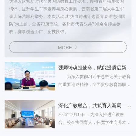
为深入落实新时代全民国防教育工作要求，厚植青年强军报国
情怀，提升学生军事素养与身心素质，云南省第二届大学生军
事训练营顺利举办。本次活动以“热血铸魂守边疆青春砺志强国
防”为主题，全省73所高校、各州市代表队共700余名师生参
赛，赛事覆盖面广、竞技性强。
MORE
强师铸魂担使命，赋能提质启新程
——昆明航空职业学院2025/2026
为深入贯彻习近平总书记关于教育
学年春季学期期末教职工集中培训
的重要论述精神，全面贯彻教育部职业
圆满收官
与成人教育司【2026】1号文件精神，
顺应产教融合、校企合作的进一步深化
深化产教融合，共筑育人新局——
与教育数字化转型趋势，全面落实立德
爱尔信集团赴我校开展校企合作交
2026年7月15日，为深入推进产教融
树人根本任务，持续夯实师资队伍建设
流座谈
合、校企协同育人，拓宽学生专升本学
根基、全方位提高师资队伍专业水平与
历提升渠道，爱尔信集团一行莅临昆明
教育教学能力，进一步激活办学内生动