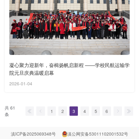
凝心聚力迎新年，奋楫扬帆启新程 ——学校民航运输学
院元旦庆典温暖启幕
2026-01-04
共 61
1
2
3
4
5
6
条
滇ICP备2025069348号
滇公网安备53011102001532号