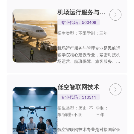
配为培养目标，构建覆盖民航安检
机场运行服务与管
技术、危险品识别、安...
理专业
专业代码：500408
招生类型：不限
学制：三年
机场运行服务与管理专业是民航运
输学院核心建设专业，紧密对接机
场运营、航班保障、旅客服务、机
坪运行等岗位需求，以“服务优
质、运行规范、保障高效、管理精
细”为培养目标，构建覆盖机场旅
低空智联网技术
客服务、机坪运行、航班...
专业代码：510311
招生类型
历史+不
学制
：
：
限/物理+不限
三年
低空智联网技术专业是对接国家低