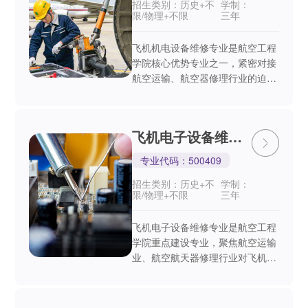
招生类别：历史+不
学制：
限/物理+不限
三年
飞机机电设备维修专业是航空工程
学院核心优势专业之一，紧密对接
航空运输、航空器修理行业的迫切
需求。本专业以培养高素质技术技
能人才为核心，构建了“理论扎
实、实践突出、素养全面”的人才
飞机电子设备维修
培养体系，通过理实一体...
专业
专业代码：500409
招生类别：历史+不
学制：
限/物理+不限
三年
飞机电子设备维修专业是航空工程
学院重点建设专业，聚焦航空运输
业、航空航天器修理行业对飞机电
子系统维修人才的迫切需求。本专
业以“技术精湛、素养全面、行业
适配”为培养目标，构建了涵盖飞