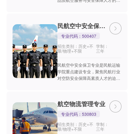
品质航空服务与安全保障人才的迫
切需求。本专业以“服务精湛、素
养全面、安全至上、行业适配”为
培养目标，构建涵盖航空服务礼
民航空中安全保卫
仪、客舱安全、航空英语...
专业
专业代码：500407
招生类别：历史+不
学制：
限/物理+不限
三年
民航空中安全保卫专业是民航运输
学院重点建设专业，聚焦民航行业
对空防安全保障高素质人才的迫切
需求。本专业以“政治过硬、技能
精湛、作风优良、安全为本”为培
养目标，构建涵盖航空安防理论、
航空物流管理专业
客舱应急处置、航空体...
专业代码：530803
招生类别：历史+不
学制：
限/物理+不限
三年