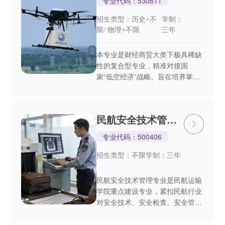
专业代码：530811
招生类型：历史+不
学制：
限/ 物理+不限
三年
本专业是财经商贸大类下极具稀缺
性的复合型专业，精准对接国
家“低空经济”战略。旨在培养掌握
无人机飞行控制、低空航线规划、
低空智能仓储与配送、低空运行法
律法规等专业知识与技能，适
民航安全技术管理
应“低空经济+智慧物流+无...
专业
专业代码：500406
招生类型：不限
学制：三年
民航安全技术管理专业是民航运输
学院重点建设专业，紧扣民航行业
对安全技术、安全检查、安全管理
复合型人才的刚性需求，以安全为
本、技术过硬、规范严谨、岗位适