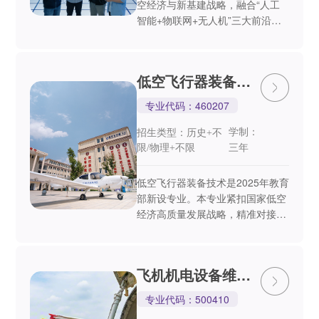
空经济与新基建战略，融合“人工
智能+物联网+无人机”三大前沿技
术的紧缺新兴专业。由昆明航空职
业学院依托航空办学优势重磅打
造，精准服务云南及全国低空经济
低空飞行器装备技
爆发式增长需求，是升...
术
专业代码：460207
学制
招生类型：历史+不
：
限/物理+不限
三年
低空飞行器装备技术是2025年教育
部新设专业。本专业紧扣国家低空
经济高质量发展战略，精准对接云
南省“3815”战略发展目标与地方低
空经济产业规划，聚焦低空飞行器
装备领域核心技术，是适配产业发
飞机机电设备维修
展需求的国...
专业
专业代码：500410