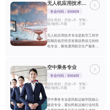
无人机应用技术专
机通信、导航、电源、...
业
专业代码：500609
招生类别：历史+不
学制：
限/物理+不限
三年
无人机应用技术专业是航空工程学
院顺应低空经济发展趋势设立的特
色专业，聚焦通用航空生产服务行
业需求，以“技术实用、岗位适
配、发展多元”为培养理念，构建
了涵盖无人机组装调试、飞行操
空中乘务专业
控、行业应用、检测维护等...
专业代码：500405
招生类别：历史+不
学制：
限/物理+不限
三年
空中乘务专业是民航运输学院核心
建设专业，紧扣民航运输行业对高